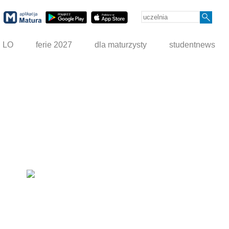
g LO
ferie 2027
dla maturzysty
studentnews