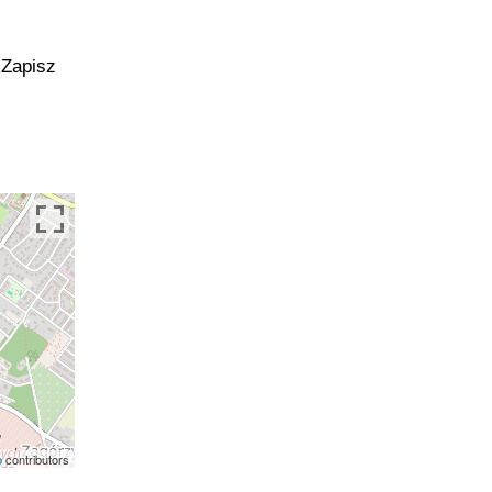
 Zapisz
p
contributors