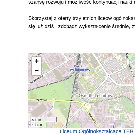
szansę rozwoju i możliwość kontynuacji nauki
Skorzystaj z oferty trzyletnich liceów ogólno
się już dziś i zdobądź wykształcenie średnie,
+
−
500 m
1000 ft
Liceum Ogólnokształcące TEB E