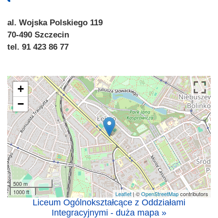
al. Wojska Polskiego 119
70-490 Szczecin
tel. 91 423 86 77
+
−
500 m
1000 ft
Leaflet
| ©
OpenStreetMap
contributors
Liceum Ogólnokształcące z Oddziałami
Integracyjnymi - duża mapa »