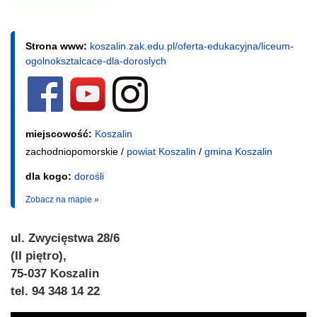
Strona www:
koszalin.zak.edu.pl/oferta-edukacyjna/liceum-
ogolnoksztalcace-dla-doroslych
miejscowość:
Koszalin
zachodniopomorskie /
powiat Koszalin
/
gmina Koszalin
dla kogo:
dorośli
Zobacz na mapie »
ul. Zwycięstwa 28/6
(II piętro),
75-037 Koszalin
tel. 94 348 14 22