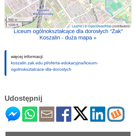
500 m
1000 ft
Leaflet
| ©
OpenStreetMap
contributors
Liceum ogólnokształcące dla dorosłych "Żak"
Koszalin - duża mapa »
więcej informacji:
koszalin.zak.edu.pl/oferta-edukacyjna/liceum-
ogolnoksztalcace-dla-doroslych
Udostępnij