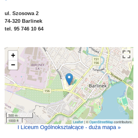
ul. Szosowa 2
74-320 Barlinek
tel. 95 746 10 64
+
−
500 m
1000 ft
Leaflet
| ©
OpenStreetMap
contributors
I Liceum Ogólnokształcące - duża mapa »