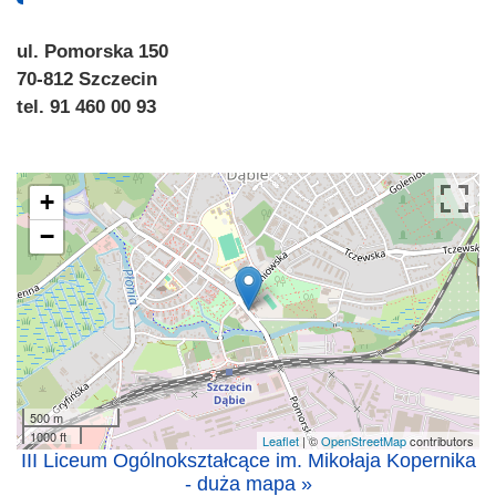
ul. Pomorska 150
70-812 Szczecin
tel. 91 460 00 93
+
−
500 m
1000 ft
Leaflet
| ©
OpenStreetMap
contributors
III Liceum Ogólnokształcące im. Mikołaja Kopernika
- duża mapa »