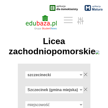
Licea
zachodniopomorskie