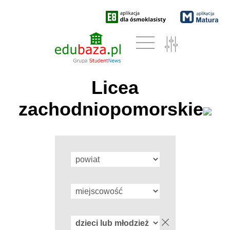
Licea
zachodniopomorskie